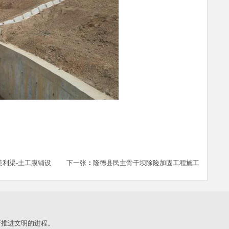
美利渠-土工膜铺设
下一张
：
隆德县民主骨干坝除险加固工程施工
断推进文明的进程。